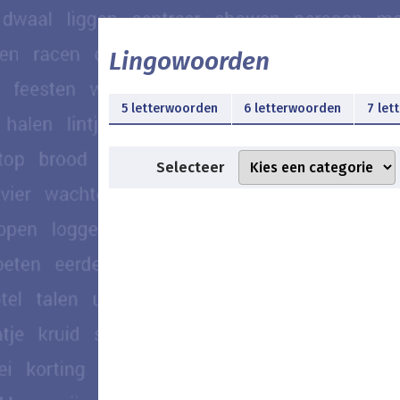
Lingowoorden
5 letterwoorden
6 letterwoorden
7 let
Selecteer