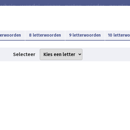
terwoorden
8 letterwoorden
9 letterwoorden
10 letterw
Selecteer