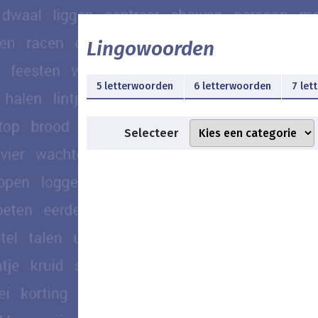
Lingowoorden
5 letterwoorden
6 letterwoorden
7 let
Selecteer