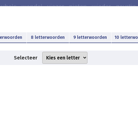
terwoorden
8 letterwoorden
9 letterwoorden
10 letterw
Selecteer