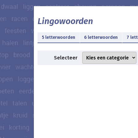
Lingowoorden
5 letterwoorden
6 letterwoorden
7 let
Selecteer