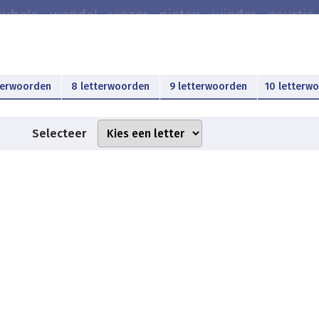
terwoorden
8 letterwoorden
9 letterwoorden
10 letterw
Selecteer