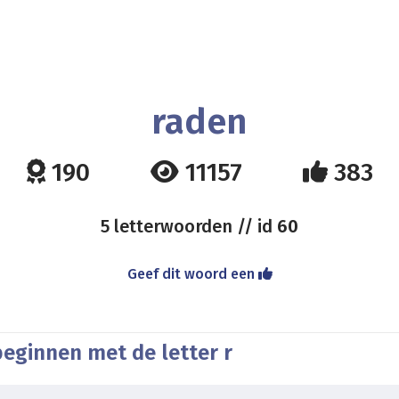
raden
190
11157
383
5 letterwoorden // id
60
Geef dit woord een
beginnen met de letter r