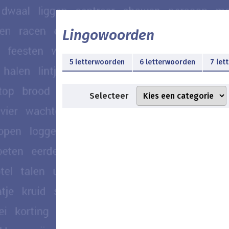
Lingowoorden
5 letterwoorden
6 letterwoorden
7 let
Selecteer