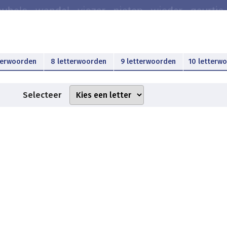
terwoorden
8 letterwoorden
9 letterwoorden
10 letterw
Selecteer