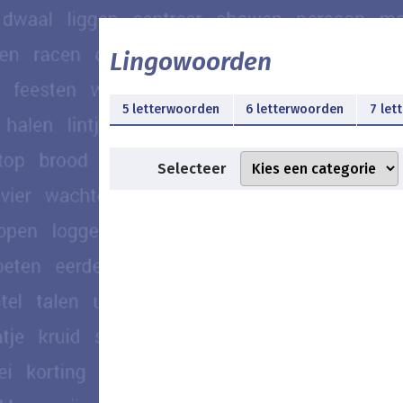
Lingowoorden
5 letterwoorden
6 letterwoorden
7 let
Selecteer