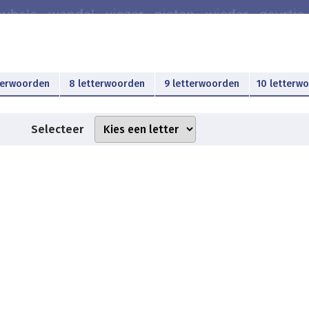
terwoorden
8 letterwoorden
9 letterwoorden
10 letterw
Selecteer